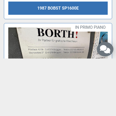
1987 BOBST SP1600E
IN PRIMO PIANO
Utilizziamo i cookie per migliorare la tua esperienza di navigazione,
per pubblicare annunci o contenuti personalizzati e per analizzare
il nostro traffico. Cliccando su "Accetta tutto", acconsenti al nostro
utilizzo dei cookie.
Accettare
Rifiutare
Per saperne di più
1997 KERMA TS 3/E