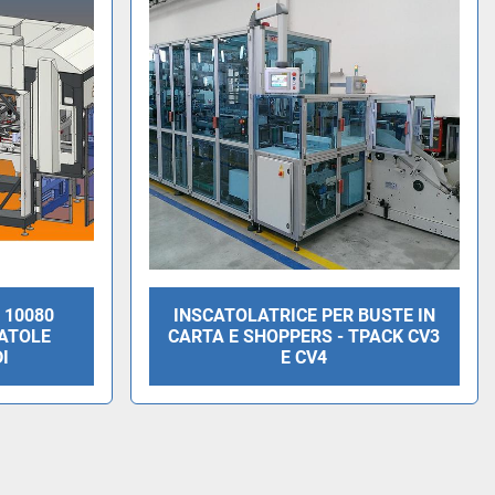
 10080
INSCATOLATRICE PER BUSTE IN
ATOLE
CARTA E SHOPPERS - TPACK CV3
I
E CV4