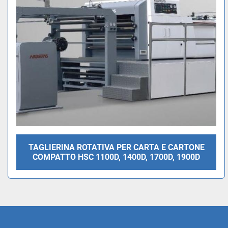
TAGLIERINA ROTATIVA PER CARTA E CARTONE
COMPATTO HSC 1100D, 1400D, 1700D, 1900D