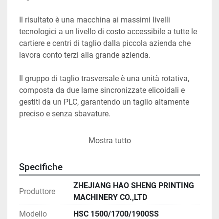
Il risultato è una macchina ai massimi livelli 
tecnologici a un livello di costo accessibile a tutte le 
cartiere e centri di taglio dalla piccola azienda che 
lavora conto terzi alla grande azienda.

Il gruppo di taglio trasversale è una unità rotativa, 
composta da due lame sincronizzate elicoidali e 
gestiti da un PLC, garantendo un taglio altamente 
preciso e senza sbavature.

Il PLC rigorosamente di marca Siemens permette 
Mostra tutto
una gestione facile a touch screen e gestisce tutte le 
regolazioni con semplici operazioni moto intuitive. 
Specifiche
Tutte le impostazioni principali sono gestite da una 
regolazione automatica.

ZHEJIANG HAO SHENG PRINTING
Produttore
MACHINERY CO.,LTD
Le unità di taglio longitudinali sono regolate 
Modello
HSC 1500/1700/1900SS