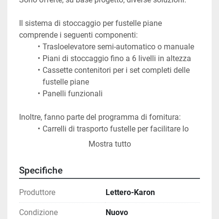
Il sistema di stoccaggio per fustelle piane 
comprende i seguenti componenti:
Trasloelevatore semi-automatico o manuale
Piani di stoccaggio fino a 6 livelli in altezza
Cassette contenitori per i set completi delle 
fustelle piane
Panelli funzionali
Inoltre, fanno parte del programma di fornitura:
Carrelli di trasporto fustelle per facilitare lo 
spostamento tra stoccaggio e fustellatrice
Mostra tutto
Stoccaggio fustelle rotative
Stoccaggi misti per fustelle piane, fustelle 
Specifiche
rotative e lastre polimeriche da stampa
Soluzioni personalizzate
Produttore
Lettero-Karon
Service pre e post vendita
Condizione
Nuovo